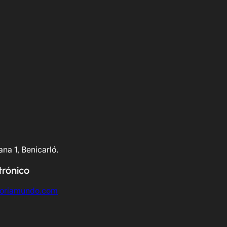
na 1, Benicarló.
trónico
soriamundo.com